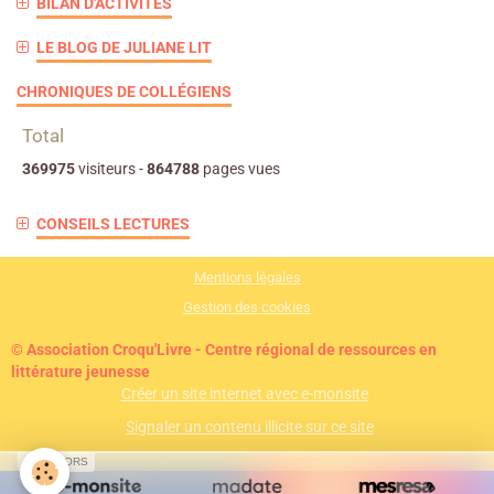
BILAN D'ACTIVITÉS
LE BLOG DE JULIANE LIT
CHRONIQUES DE COLLÉGIENS
Total
369975
visiteurs -
864788
pages vues
CONSEILS LECTURES
Mentions légales
Gestion des cookies
© Association Croqu'Livre - Centre régional de ressources en
littérature jeunesse
Créer un site internet avec e-monsite
Signaler un contenu illicite sur ce site
SPONSORS