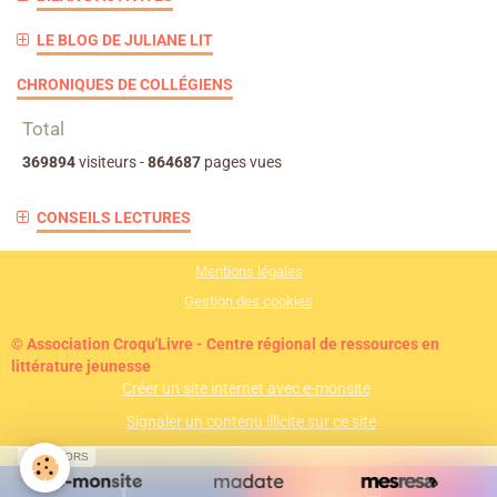
LE BLOG DE JULIANE LIT
CHRONIQUES DE COLLÉGIENS
Total
369894
visiteurs -
864687
pages vues
CONSEILS LECTURES
Mentions légales
Gestion des cookies
© Association Croqu'Livre - Centre régional de ressources en
littérature jeunesse
Créer un site internet avec e-monsite
Signaler un contenu illicite sur ce site
SPONSORS