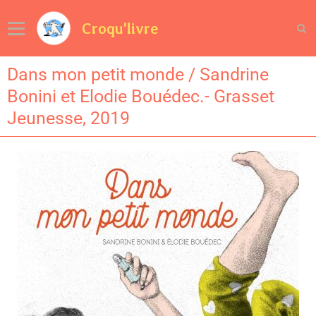
Croqu'livre
Dans mon petit monde / Sandrine
Bonini et Elodie Bouédec.- Grasset
Jeunesse, 2019