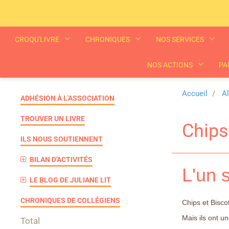
CROQU'LIVRE
CHRONIQUES
NOS SERVICES
NOS ACTIONS
PA
Accueil
A
ADHÉSION À L'ASSOCIATION
TROUVER UN LIVRE
Chips
ILS NOUS SOUTIENNENT
BILAN D'ACTIVITÉS
L'un s
LE BLOG DE JULIANE LIT
CHRONIQUES DE COLLÉGIENS
Chips et Biscot
Mais ils ont 
Total