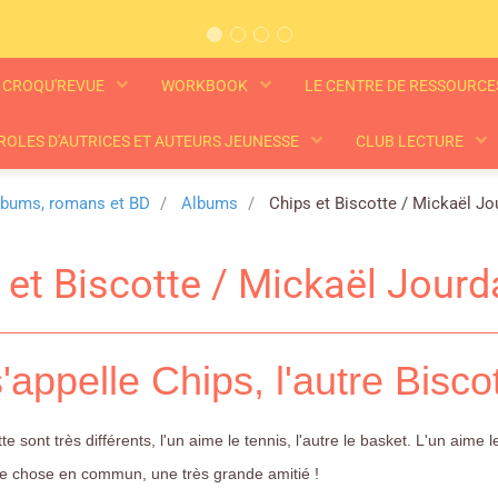
CROQU'REVUE
WORKBOOK
LE CENTRE DE RESSOURC
ROLES D'AUTRICES ET AUTEURS JEUNESSE
CLUB LECTURE
lbums, romans et BD
Albums
Chips et Biscotte / Mickaël Jo
 et Biscotte / Mickaël Jour
'appelle Chips, l'autre Biscot
te sont très différents, l'un aime le tennis, l'autre le basket. L'un aime 
une chose en commun, une très grande amitié !