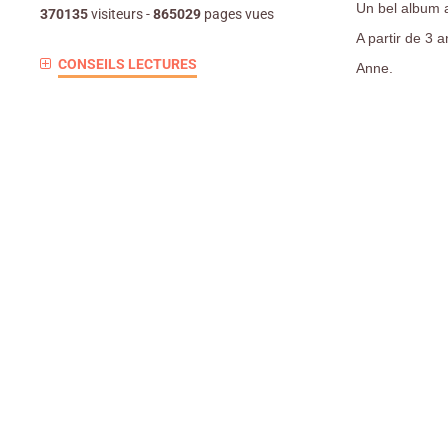
Un bel album a
370135
visiteurs -
865029
pages vues
A partir de 3 
CONSEILS LECTURES
Anne.