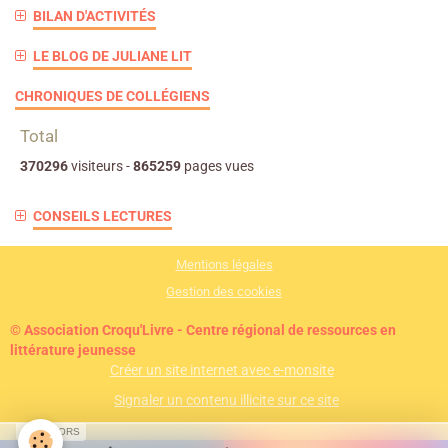
BILAN D'ACTIVITÉS
LE BLOG DE JULIANE LIT
CHRONIQUES DE COLLÉGIENS
Total
370296
visiteurs -
865259
pages vues
CONSEILS LECTURES
Mentions légales
Gestion des cookies
© Association Croqu'Livre - Centre régional de ressources en
littérature jeunesse
Créer un site internet avec e-monsite
Signaler un contenu illicite sur ce site
SPONSORS