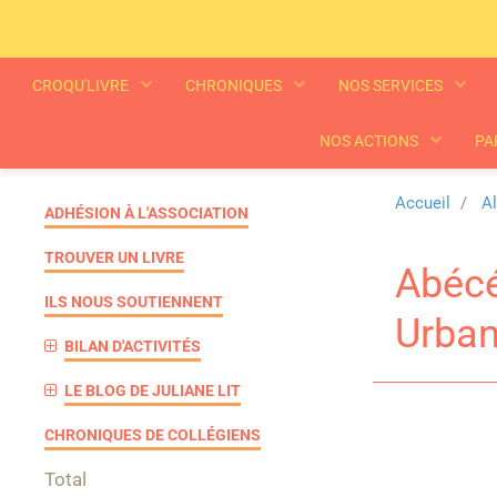
CROQU'LIVRE
CHRONIQUES
NOS SERVICES
NOS ACTIONS
PA
Accueil
A
ADHÉSION À L'ASSOCIATION
TROUVER UN LIVRE
Abécé
ILS NOUS SOUTIENNENT
Urban
BILAN D'ACTIVITÉS
LE BLOG DE JULIANE LIT
CHRONIQUES DE COLLÉGIENS
Total