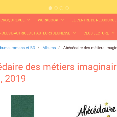
CROQU'REVUE
WORKBOOK
LE CENTRE DE RESSOURC
ROLES D'AUTRICES ET AUTEURS JEUNESSE
CLUB LECTURE
lbums, romans et BD
Albums
Abécédaire des métiers imagina
daire des métiers imaginaire
, 2019