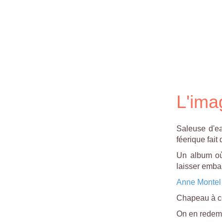
L'ima
Saleuse d'ea
féerique fait
Un album où 
laisser emba
Anne Montel
Chapeau à cet
On en redem