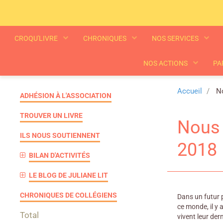
CROQU'LIVRE
CHRONIQUES
NOS SERVICES
NOS ACTIONS
PA
Accueil
No
ADHÉSION À L'ASSOCIATION
TROUVER UN LIVRE
Nous 
ILS NOUS SOUTIENNENT
2018
BILAN D'ACTIVITÉS
LE BLOG DE JULIANE LIT
CHRONIQUES DE COLLÉGIENS
Dans un futur 
ce monde, il y
Total
vivent leur der