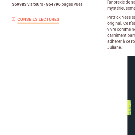
l'anorexie de s
369983
visiteurs -
864796
pages vues
mystérieuseme
Patrick Ness es
CONSEILS LECTURES
original. Ce n'
vivre comme no
carrément barré
adhérer à ce r
Juliane.