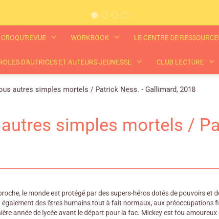
CROQU'REVUE
WORKBOOK
LE CENTRE DE RESSOURC
ROLES D'AUTRICES ET AUTEURS JEUNESSE
CLUB LECTURE
us autres simples mortels / Patrick Ness. - Gallimard, 2018
autres simples mortels / Pat
proche, le monde est protégé par des supers-héros dotés de pouvoirs et
 a également des êtres humains tout à fait normaux, aux préoccupations fi
nière année de lycée avant le départ pour la fac. Mickey est fou amoureux d