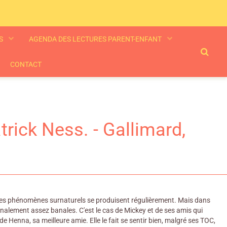
ES
AGENDA DES LECTURES PARENT-ENFANT
CONTACT
rick Ness. - Gallimard,
 des phénomènes surnaturels se produisent régulièrement. Mais dans
nalement assez banales. C'est le cas de Mickey et de ses amis qui
e Henna, sa meilleure amie. Elle le fait se sentir bien, malgré ses TOC,