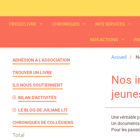
CROQU'LIVRE
CHRONIQUES
NOS SERVICES
NOS ACTIONS
PA
Accueil
No
ADHÉSION À L'ASSOCIATION
TROUVER UN LIVRE
Nos i
ILS NOUS SOUTIENNENT
jeune
BILAN D'ACTIVITÉS
LE BLOG DE JULIANE LIT
Une véritable 
CHRONIQUES DE COLLÉGIENS
Un documentair
Pour les passi
Total