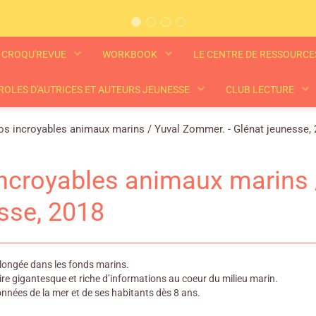
CROQU'REVUE
WORKBOOK
LE CENTRE DE RESSOURC
ROLES D'AUTRICES ET AUTEURS JEUNESSE
CLUB LECTURE
s incroyables animaux marins / Yuval Zommer. - Glénat jeunesse,
ncroyables animaux marins 
sse, 2018
plongée dans les fonds marins.
e gigantesque et riche d’informations au coeur du milieu marin.
onnées de la mer et de ses habitants dès 8 ans.