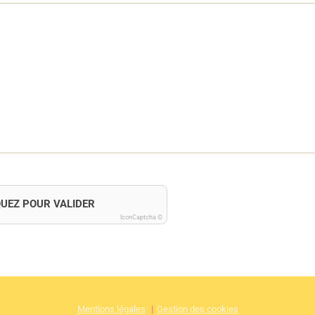
QUEZ POUR VALIDER
IconCaptcha ©
Mentions légales
Gestion des cookies