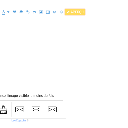
APERÇU
nez l'image visible le moins de fois
IconCaptcha
©