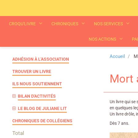
CROQU'LIVRE
CHRONIQUES
NOS SERVICES
NOS ACTIONS
PA
Accueil
Mo
ADHÉSION À L'ASSOCIATION
TROUVER UN LIVRE
Mort a
ILS NOUS SOUTIENNENT
BILAN D'ACTIVITÉS
Un livre qui se
en quelques l
LE BLOG DE JULIANE LIT
Un livre drôle,
CHRONIQUES DE COLLÉGIENS
Dès 7 ans.
Total