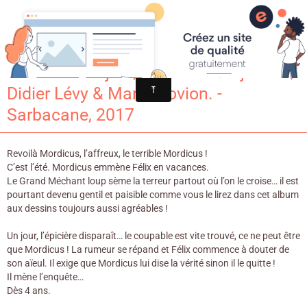
Croqu'livre
Mordicus un jour, Mordicus toujours ! /
Didier Lévy & Marie Novion. -
Sarbacane, 2017
Revoilà Mordicus, l’affreux, le terrible Mordicus !
C’est l’été. Mordicus emmène Félix en vacances.
Le Grand Méchant loup sème la terreur partout où l’on le croise… il est
pourtant devenu gentil et paisible comme vous le lirez dans cet album
aux dessins toujours aussi agréables !
Un jour, l’épicière disparaît… le coupable est vite trouvé, ce ne peut être
que Mordicus ! La rumeur se répand et Félix commence à douter de
son aïeul. Il exige que Mordicus lui dise la vérité sinon il le quitte !
Il mène l’enquête…
Dès 4 ans.