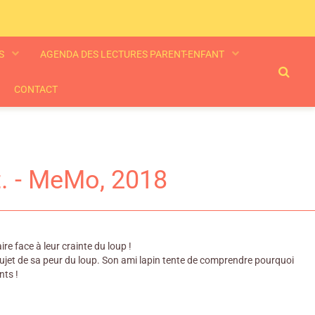
ES
AGENDA DES LECTURES PARENT-ENFANT
CONTACT
st. - MeMo, 2018
re face à leur crainte du loup !
 sujet de sa peur du loup. Son ami lapin tente de comprendre pourquoi
nts !