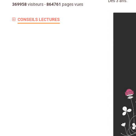
Dès 3 ans.
369958
visiteurs -
864761
pages vues
CONSEILS LECTURES