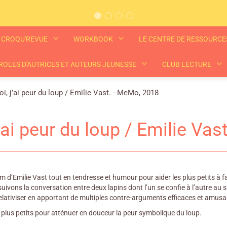
CROQU'REVUE
WORKBOOK
LE CENTRE DE RESSOURC
ROLES D'AUTRICES ET AUTEURS JEUNESSE
CLUB LECTURE
i, j’ai peur du loup / Emilie Vast. - MeMo, 2018
j’ai peur du loup / Emilie Va
 d’Emilie Vast tout en tendresse et humour pour aider les plus petits à fai
suivons la conversation entre deux lapins dont l’un se confie à l’autre au
 relativiser en apportant de multiples contre-arguments efficaces et amusa
 plus petits pour atténuer en douceur la peur symbolique du loup.