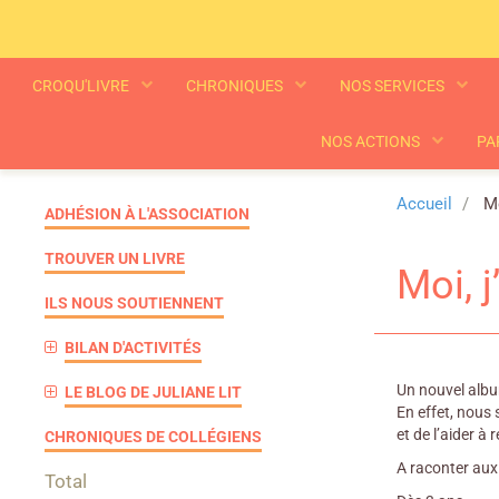
CROQU'LIVRE
CHRONIQUES
NOS SERVICES
NOS ACTIONS
PA
Accueil
Mo
ADHÉSION À L'ASSOCIATION
TROUVER UN LIVRE
Moi, 
ILS NOUS SOUTIENNENT
BILAN D'ACTIVITÉS
Un nouvel album
LE BLOG DE JULIANE LIT
En effet, nous 
et de l’aider à
CHRONIQUES DE COLLÉGIENS
A raconter aux
Total