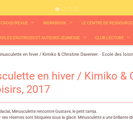
CROQU'REVUE
WORKBOOK
LE CENTRE DE RESSOURC
ROLES D'AUTRICES ET AUTEURS JEUNESSE
CLUB LECTURE
nusculette en hiver / Kimiko & Christine Davenier. - Ecole des loisi
culette en hiver / Kimiko & C
oisirs, 2017
acial, Minusculette rencontre Gustave, le petit tamia.
ar ses réserves sont bloquées sous la glace. Minusculette a une brillante idé