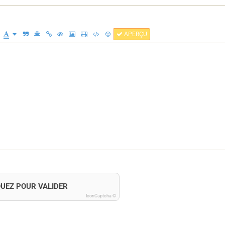
APERÇU
QUEZ POUR VALIDER
IconCaptcha ©