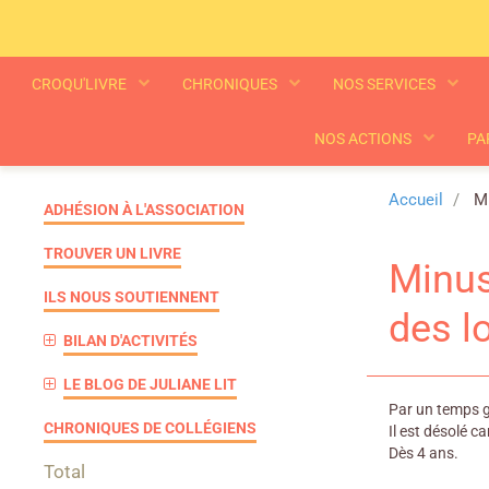
CROQU'LIVRE
CHRONIQUES
NOS SERVICES
NOS ACTIONS
PA
Accueil
Mi
ADHÉSION À L'ASSOCIATION
TROUVER UN LIVRE
Minus
ILS NOUS SOUTIENNENT
des l
BILAN D'ACTIVITÉS
LE BLOG DE JULIANE LIT
Par un temps gl
CHRONIQUES DE COLLÉGIENS
Il est désolé c
Dès 4 ans.
Total