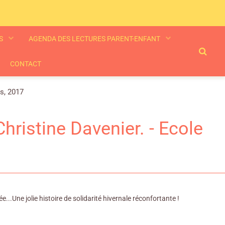
ES
AGENDA DES LECTURES PARENT-ENFANT
CONTACT
rs, 2017
hristine Davenier. - Ecole
e...Une jolie histoire de solidarité hivernale réconfortante !