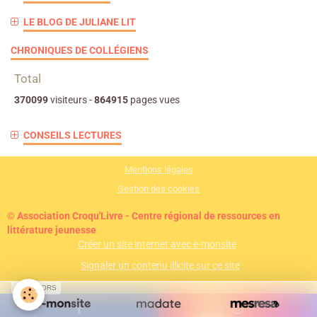
LE BLOG DE JULIANE LIT
CHRONIQUES DE COLLÉGIENS
Total
370099
visiteurs -
864915
pages vues
CONSEILS LECTURES
Mentions légales
Gestion des cookies
© Association Croqu'Livre - Centre régional de ressources en
littérature jeunesse
Créer un site internet avec e-monsite
Signaler un contenu illicite sur ce site
SPONSORS