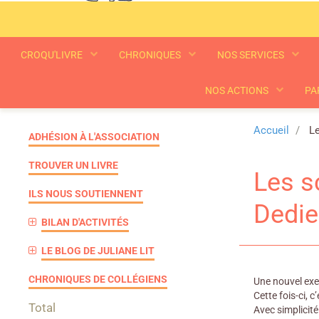
CROQU'LIVRE
CHRONIQUES
NOS SERVICES
NOS ACTIONS
PA
Accueil
Le
ADHÉSION À L'ASSOCIATION
TROUVER UN LIVRE
Les s
ILS NOUS SOUTIENNENT
Dedie
BILAN D'ACTIVITÉS
LE BLOG DE JULIANE LIT
CHRONIQUES DE COLLÉGIENS
Une nouvel exe
Cette fois-ci, c’
Total
Avec simplicité