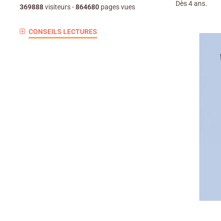
Dès 4 ans.
369888
visiteurs -
864680
pages vues
CONSEILS LECTURES