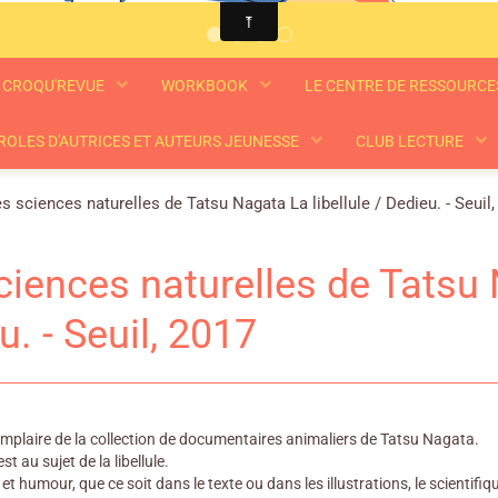
CROQU'REVUE
WORKBOOK
LE CENTRE DE RESSOURC
ROLES D'AUTRICES ET AUTEURS JEUNESSE
CLUB LECTURE
s sciences naturelles de Tatsu Nagata La libellule / Dedieu. - Seuil
ciences naturelles de Tatsu N
u. - Seuil, 2017
mplaire de la collection de documentaires animaliers de Tatsu Nagata.
est au sujet de la libellule.
 et humour, que ce soit dans le texte ou dans les illustrations, le scientifi