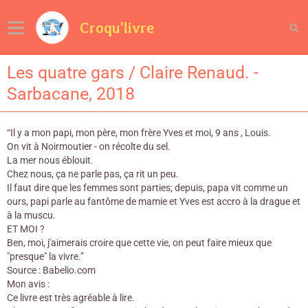
Croqu'livre
Les quatre gars / Claire Renaud. -
Sarbacane, 2018
“Il y a mon papi, mon père, mon frère Yves et moi, 9 ans , Louis.
On vit à Noirmoutier - on récolte du sel.
La mer nous éblouit.
Chez nous, ça ne parle pas, ça rit un peu.
Il faut dire que les femmes sont parties; depuis, papa vit comme un
ours, papi parle au fantôme de mamie et Yves est accro à la drague et
à la muscu.
ET MOI ?
Ben, moi, j'aimerais croire que cette vie, on peut faire mieux que
"presque" la vivre.”
Source : Babelio.com
Mon avis :
Ce livre est très agréable à lire.