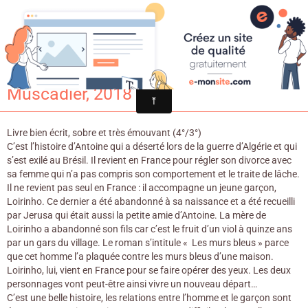
Croqu'livre
Les murs bleus / Cathy Ytak. - Le
Muscadier, 2018
Livre bien écrit, sobre et très émouvant (4°/3°)
C’est l’histoire d’Antoine qui a déserté lors de la guerre d’Algérie et qui
s’est exilé au Brésil. Il revient en France pour régler son divorce avec
sa femme qui n’a pas compris son comportement et le traite de lâche.
Il ne revient pas seul en France : il accompagne un jeune garçon,
Loirinho. Ce dernier a été abandonné à sa naissance et a été recueilli
par Jerusa qui était aussi la petite amie d’Antoine. La mère de
Loirinho a abandonné son fils car c’est le fruit d’un viol à quinze ans
par un gars du village. Le roman s’intitule « Les murs bleus » parce
que cet homme l’a plaquée contre les murs bleus d’une maison.
Loirinho, lui, vient en France pour se faire opérer des yeux. Les deux
personnages vont peut-être ainsi vivre un nouveau départ…
C’est une belle histoire, les relations entre l’homme et le garçon sont