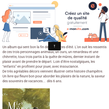
Croqu'livre
Les mûres / Olivier de Solminihac &
Stéphane Poulin. - Sarbacane, 2017.
Un album qui sent bon la fin des vacances d'été. L’on suit les ressentis
de ces trois personnages animaux, un ours, un renardeau et une
chèvrette, tous trois partis à la quête de mûres, dernier instant de
plaisir avant de prendre le départ. Loin d’être nostalgiques, les
“enfants” en profitent pour jouer, avec insouciance.
De très agréables décors viennent illustrer cette histoire champêtre.
Un livre qui fleure bon pour aborder les plaisirs de la nature, la saveur
des souvenirs de vacances... dès 6 ans.