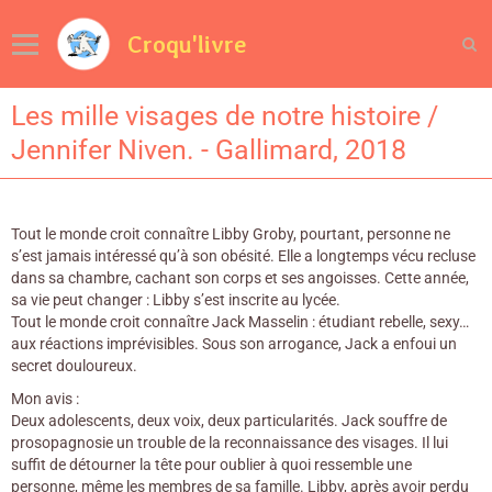
Croqu'livre
Les mille visages de notre histoire /
Jennifer Niven. - Gallimard, 2018
Tout le monde croit connaître Libby Groby, pourtant, personne ne
s’est jamais intéressé qu’à son obésité. Elle a longtemps vécu recluse
dans sa chambre, cachant son corps et ses angoisses. Cette année,
sa vie peut changer : Libby s’est inscrite au lycée.
Tout le monde croit connaître Jack Masselin : étudiant rebelle, sexy…
aux réactions imprévisibles. Sous son arrogance, Jack a enfoui un
secret douloureux.
Mon avis :
Deux adolescents, deux voix, deux particularités. Jack souffre de
prosopagnosie un trouble de la reconnaissance des visages. Il lui
suffit de détourner la tête pour oublier à quoi ressemble une
personne, même les membres de sa famille. Libby, après avoir perdu