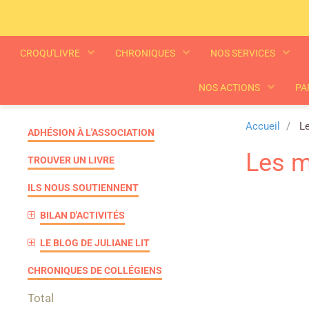
CROQU'LIVRE
CHRONIQUES
NOS SERVICES
NOS ACTIONS
PA
Accueil
Le
ADHÉSION À L'ASSOCIATION
Les m
TROUVER UN LIVRE
ILS NOUS SOUTIENNENT
BILAN D'ACTIVITÉS
LE BLOG DE JULIANE LIT
CHRONIQUES DE COLLÉGIENS
Total