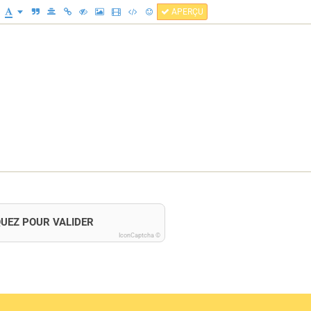
APERÇU
QUEZ POUR VALIDER
IconCaptcha ©