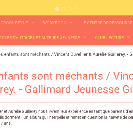
CROQU'REVUE
WORKBOOK
LE CENTRE DE RESSOURC
ROLES D'AUTRICES ET AUTEURS JEUNESSE
CLUB LECTURE
s enfants sont méchants / Vincent Cuvellier & Aurélie Guillerey. -
nfants sont méchants / Vince
erey. - Gallimard Jeunesse G
er et Aurélie Guillerey nous livrent leur expérience en tant que parents d
u’ils dorment ! Un album qui interpelle et remet en question la naïveté de ce
 7 ans.