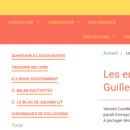
CROQU'LIVRE
CHRONIQUES
NOS SERVICES
NOS ACTIONS
PA
Accueil
Le
ADHÉSION À L'ASSOCIATION
TROUVER UN LIVRE
Les e
ILS NOUS SOUTIENNENT
Guill
BILAN D'ACTIVITÉS
LE BLOG DE JULIANE LIT
Vincent Cuvelli
CHRONIQUES DE COLLÉGIENS
paraît-il lorsq
A partager dès
Total