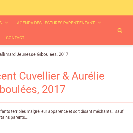
ES
AGENDA DES LECTURES PARENT-ENFANT
CONTACT
 Gallimard Jeunesse Giboulées, 2017
nt Cuvellier & Aurélie
iboulées, 2017
’enfants terribles malgré leur apparence et soit disant méchants… sauf
rtains parents...