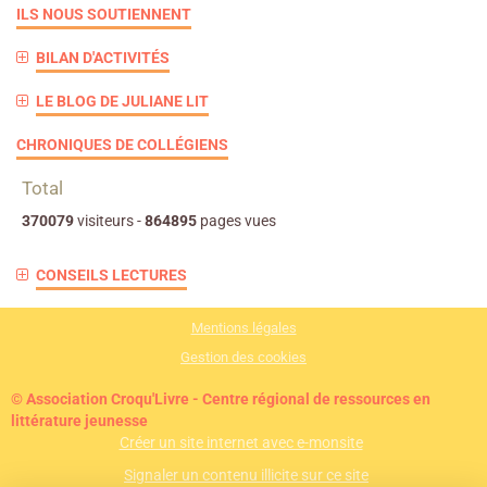
ILS NOUS SOUTIENNENT
BILAN D'ACTIVITÉS
LE BLOG DE JULIANE LIT
CHRONIQUES DE COLLÉGIENS
Total
370079
visiteurs -
864895
pages vues
CONSEILS LECTURES
Mentions légales
Gestion des cookies
© Association Croqu'Livre - Centre régional de ressources en
littérature jeunesse
Créer un site internet avec e-monsite
Signaler un contenu illicite sur ce site