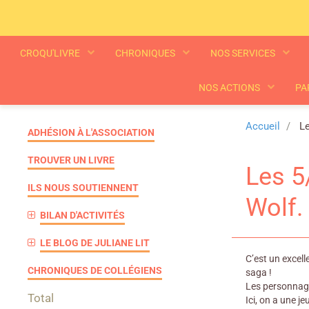
CROQU'LIVRE
CHRONIQUES
NOS SERVICES
NOS ACTIONS
PA
Accueil
Le
ADHÉSION À L'ASSOCIATION
TROUVER UN LIVRE
Les 5
ILS NOUS SOUTIENNENT
Wolf.
BILAN D'ACTIVITÉS
LE BLOG DE JULIANE LIT
C’est un excell
CHRONIQUES DE COLLÉGIENS
saga !
Les personnages
Total
Ici, on a une j