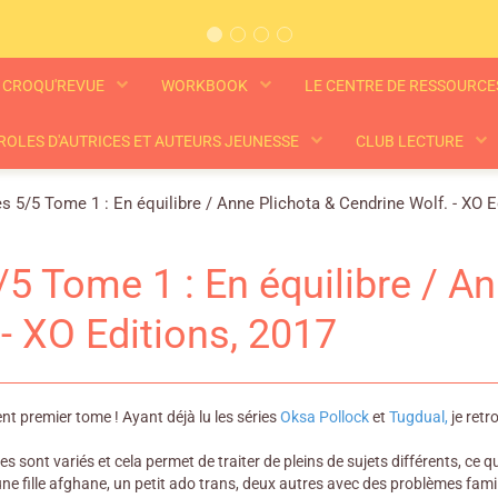
CROQU'REVUE
WORKBOOK
LE CENTRE DE RESSOURC
ROLES D'AUTRICES ET AUTEURS JEUNESSE
CLUB LECTURE
s 5/5 Tome 1 : En équilibre / Anne Plichota & Cendrine Wolf. - XO E
/5 Tome 1 : En équilibre / A
 - XO Editions, 2017
ent premier tome ! Ayant déjà lu les séries
Oksa Pollock
et
Tugdual,
je retr
 sont variés et cela permet de traiter de pleins de sujets différents, ce qu
eune fille afghane, un petit ado trans, deux autres avec des problèmes fa