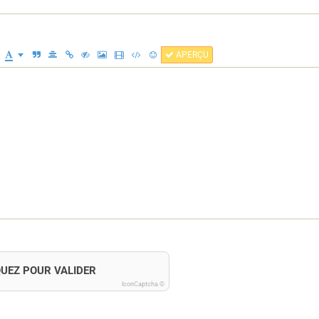
APERÇU
QUEZ POUR VALIDER
IconCaptcha ©