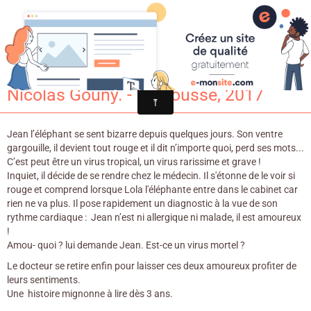
Croqu'livre
Le virus de l’amour / Laurie Cohen &
Nicolas Gouny. - Frimousse, 2017
Jean l’éléphant se sent bizarre depuis quelques jours. Son ventre
gargouille, il devient tout rouge et il dit n’importe quoi, perd ses mots...
C’est peut être un virus tropical, un virus rarissime et grave !
Inquiet, il décide de se rendre chez le médecin. Il s'étonne de le voir si
rouge et comprend lorsque Lola l'éléphante entre dans le cabinet car
rien ne va plus. Il pose rapidement un diagnostic à la vue de son
rythme cardiaque : Jean n’est ni allergique ni malade, il est amoureux
!
Amou- quoi ? lui demande Jean. Est-ce un virus mortel ?
Le docteur se retire enfin pour laisser ces deux amoureux profiter de
leurs sentiments.
Une histoire mignonne à lire dès 3 ans.