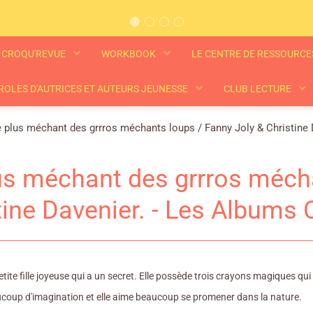
CROQU'REVUE
WORKBOOK
LE CENTRE DE RESSOURC
ROLES D'AUTRICES ET AUTEURS JEUNESSE
CLUB LECTURE
 plus méchant des grrros méchants loups / Fanny Joly & Christine
us méchant des grrros mécha
tine Davenier. - Les Albums
tite fille joyeuse qui a un secret. Elle possède trois crayons magiques qui o
coup d'imagination et elle aime beaucoup se promener dans la nature.