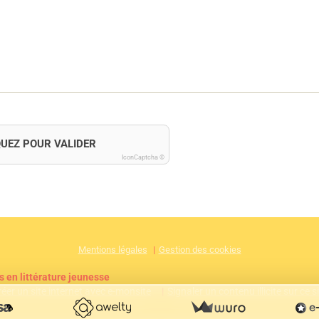
QUEZ POUR VALIDER
IconCaptcha ©
Mentions légales
Gestion des cookies
s en littérature jeunesse
réer un site internet avec e-monsite
Signaler un contenu illicite sur ce s