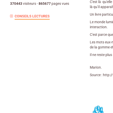
C'est là qu'elle
370443
visiteurs -
865677
pages vues
là qu’il apparaît
Un livre particu
CONSEILS LECTURES
Le monde lumine
interaction.
C'est parce que
Les mots eux-mê
de la gomme e
Il ne reste plu
Marion.
Source : http