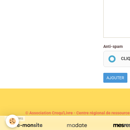
Anti-spam
CLI
AJOUTER
© Association Croqu'Livre - Centre régional de ressource
C
SPONSORS