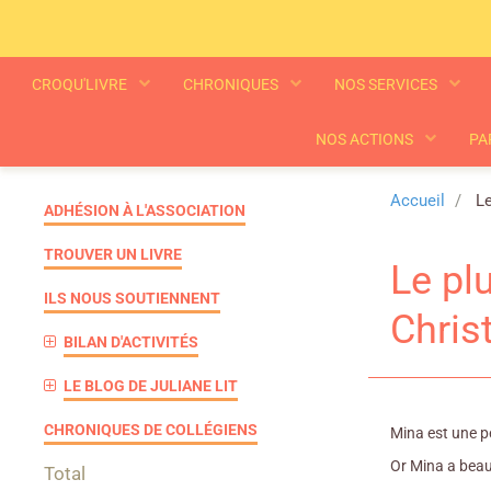
CROQU'LIVRE
CHRONIQUES
NOS SERVICES
NOS ACTIONS
PA
Accueil
Le
ADHÉSION À L'ASSOCIATION
TROUVER UN LIVRE
Le pl
ILS NOUS SOUTIENNENT
Chris
BILAN D'ACTIVITÉS
LE BLOG DE JULIANE LIT
CHRONIQUES DE COLLÉGIENS
Mina est une pe
Or Mina a beau
Total