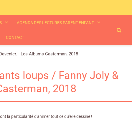
ES
AGENDA DES LECTURES PARENT-ENFANT
CONTACT
 Davenier. - Les Albums Casterman, 2018
nts loups / Fanny Joly &
 Casterman, 2018
nt la particularité d'animer tout ce qu'elle dessine !