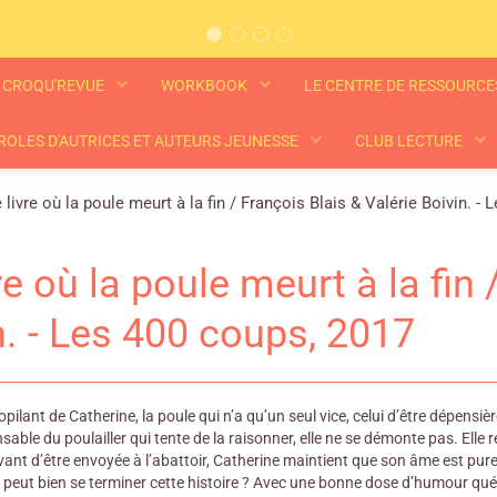
CROQU'REVUE
WORKBOOK
LE CENTRE DE RESSOURC
ROLES D'AUTRICES ET AUTEURS JEUNESSE
CLUB LECTURE
 livre où la poule meurt à la fin / François Blais & Valérie Boivin. -
re où la poule meurt à la fin 
n. - Les 400 coups, 2017
opilant de Catherine, la poule qui n’a qu’un seul vice, celui d’être dépensi
able du poulailler qui tente de la raisonner, elle ne se démonte pas. Elle 
ant d’être envoyée à l’abattoir, Catherine maintient que son âme est pure
ut bien se terminer cette histoire ? Avec une bonne dose d’humour québéco