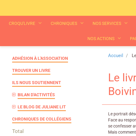
CROQU'LIVRE
CHRONIQUES
NOS SERVICES
NOS ACTIONS
PA
Accueil
Le
ADHÉSION À L'ASSOCIATION
TROUVER UN LIVRE
Le liv
ILS NOUS SOUTIENNENT
Boivi
BILAN D'ACTIVITÉS
LE BLOG DE JULIANE LIT
Le portrait dés
CHRONIQUES DE COLLÉGIENS
Face au respons
se confesser av
Total
Mais comment pe