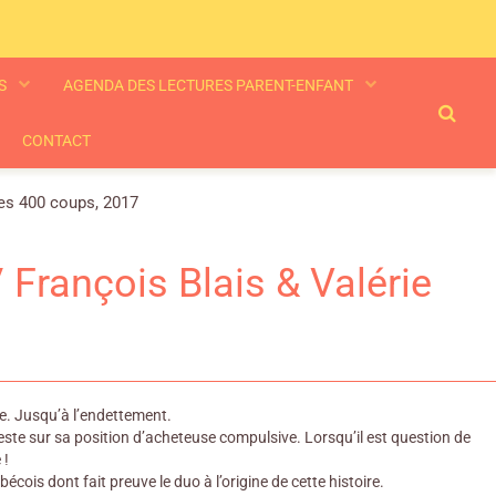
ES
AGENDA DES LECTURES PARENT-ENFANT
CONTACT
 Les 400 coups, 2017
/ François Blais & Valérie
ère. Jusqu’à l’endettement.
reste sur sa position d’acheteuse compulsive. Lorsqu’il est question de
 !
is dont fait preuve le duo à l’origine de cette histoire.