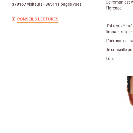
Ce roman est v
370167
visiteurs -
865111
pages vues
Florence.
CONSEILS LECTURES
J'ai trouvé in
l'impact religi
L'héroïne est s
Je conseille pou
Lou.