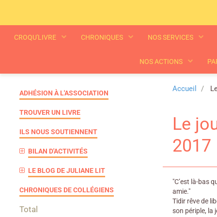
CROQU'LIVRE
CHRONIQUES
NOS SERVICES
NOS ACTIONS
PA
Accueil
Le
ADHÉSION À L'ASSOCIATION
TROUVER UN LIVRE
Le jo
ILS NOUS SOUTIENNENT
2017
BILAN D'ACTIVITÉS
LE BLOG DE JULIANE LIT
"C’est là-bas q
CHRONIQUES DE COLLÉGIENS
amie."
Tidir rêve de l
Total
son périple, l