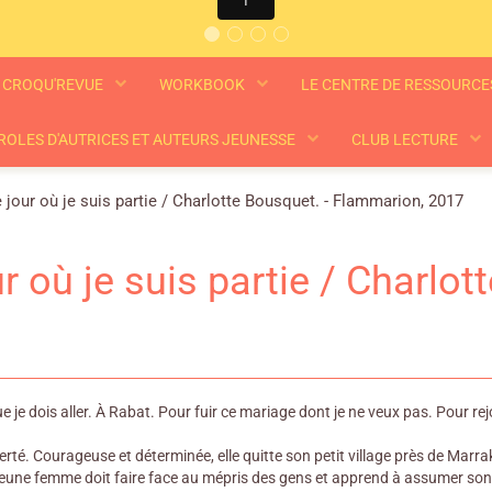
CROQU'REVUE
WORKBOOK
LE CENTRE DE RESSOURC
ROLES D'AUTRICES ET AUTEURS JEUNESSE
CLUB LECTURE
 jour où je suis partie / Charlotte Bousquet. - Flammarion, 2017
ur où je suis partie / Charlo
ue je dois aller. À Rabat. Pour fuir ce mariage dont je ne veux pas. Pour
iberté. Courageuse et déterminée, elle quitte son petit village près de Ma
a jeune femme doit faire face au mépris des gens et apprend à assumer son