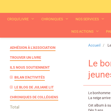
CROQU'LIVRE
CHRONIQUES
NOS SERVICES
NOS ACTIONS
PA
Accueil
Le
ADHÉSION À L'ASSOCIATION
TROUVER UN LIVRE
Le bo
ILS NOUS SOUTIENNENT
jeune
BILAN D'ACTIVITÉS
LE BLOG DE JULIANE LIT
Le bonhomme de 
CHRONIQUES DE COLLÉGIENS
La neige arrive
Cet album à s
Total
Dès 3 ans.