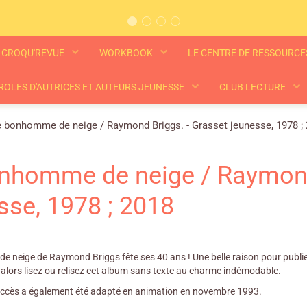
CROQU'REVUE
WORKBOOK
LE CENTRE DE RESSOURC
ROLES D'AUTRICES ET AUTEURS JEUNESSE
CLUB LECTURE
 bonhomme de neige / Raymond Briggs. - Grasset jeunesse, 1978 ;
nhomme de neige / Raymond 
sse, 1978 ; 2018
neige de Raymond Briggs fête ses 40 ans ! Une belle raison pour publier u
 alors lisez ou relisez cet album sans texte au charme indémodable.
uccès a également été adapté en animation en novembre 1993.