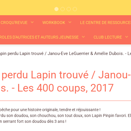
CROQU'REVUE
WORKBOOK
LE CENTRE DE RESSOURC
ROLES D'AUTRICES ET AUTEURS JEUNESSE
CLUB LECTURE
pin perdu Lapin trouvé / Janou-Eve LeGuerrier & Amélie Dubois. - 
 perdu Lapin trouvé / Janou
s. - Les 400 coups, 2017
êche pour une histoire originale, tendre et réjouissante !
du son doudou, son chouchou, son tout doux, son Lapin Pinpin favori. Elle
en serrant fort son doudou dès 3 ans !