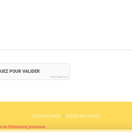
QUEZ POUR VALIDER
IconCaptcha ©
Mentions légales
Gestion des cookies
s en littérature jeunesse