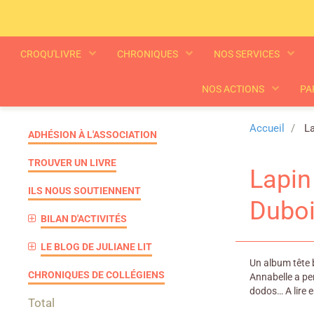
CROQU'LIVRE
CHRONIQUES
NOS SERVICES
NOS ACTIONS
PA
Accueil
La
ADHÉSION À L'ASSOCIATION
TROUVER UN LIVRE
Lapin
ILS NOUS SOUTIENNENT
Duboi
BILAN D'ACTIVITÉS
LE BLOG DE JULIANE LIT
Un album tête b
CHRONIQUES DE COLLÉGIENS
Annabelle a per
dodos… A lire 
Total