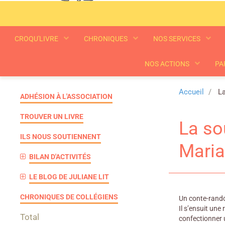
CROQU'LIVRE
CHRONIQUES
NOS SERVICES
NOS ACTIONS
PA
Accueil
La
ADHÉSION À L'ASSOCIATION
TROUVER UN LIVRE
La so
ILS NOUS SOUTIENNENT
Maria
BILAN D'ACTIVITÉS
LE BLOG DE JULIANE LIT
CHRONIQUES DE COLLÉGIENS
Un conte-randon
Il s’ensuit un
Total
confectionner u