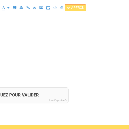
APERÇU
QUEZ POUR VALIDER
IconCaptcha ©