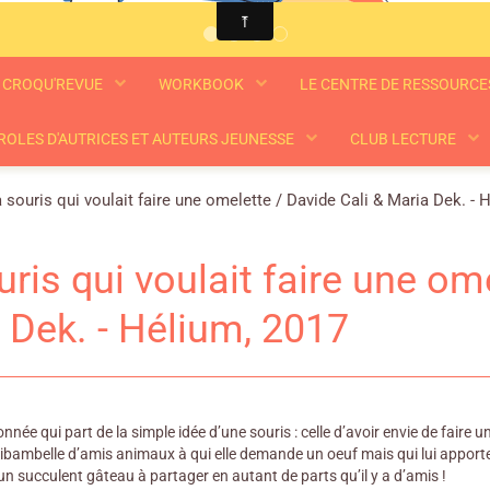
CROQU'REVUE
WORKBOOK
LE CENTRE DE RESSOURC
ROLES D'AUTRICES ET AUTEURS JEUNESSE
CLUB LECTURE
 souris qui voulait faire une omelette / Davide Cali & Maria Dek. - 
uris qui voulait faire une om
 Dek. - Hélium, 2017
née qui part de la simple idée d’une souris : celle d’avoir envie de faire 
e ribambelle d’amis animaux à qui elle demande un oeuf mais qui lui appor
n succulent gâteau à partager en autant de parts qu’il y a d’amis !