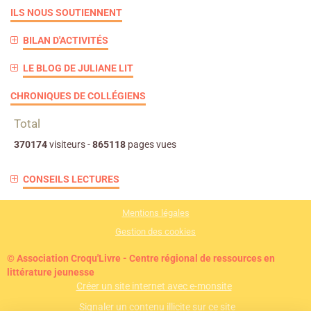
ILS NOUS SOUTIENNENT
BILAN D'ACTIVITÉS
LE BLOG DE JULIANE LIT
CHRONIQUES DE COLLÉGIENS
Total
370174
visiteurs -
865118
pages vues
CONSEILS LECTURES
Mentions légales
Gestion des cookies
© Association Croqu'Livre - Centre régional de ressources en
littérature jeunesse
Créer un site internet avec e-monsite
Signaler un contenu illicite sur ce site