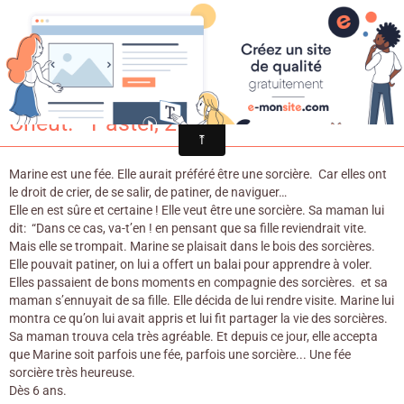
Croqu'livre
La fée sorcière / Brigitte Minne & Carll
Cneut. - Pastel, 2017.
Marine est une fée. Elle aurait préféré être une sorcière. Car elles ont
le droit de crier, de se salir, de patiner, de naviguer…
Elle en est sûre et certaine ! Elle veut être une sorcière. Sa maman lui
dit: “Dans ce cas, va-t’en ! en pensant que sa fille reviendrait vite.
Mais elle se trompait. Marine se plaisait dans le bois des sorcières.
Elle pouvait patiner, on lui a offert un balai pour apprendre à voler.
Elles passaient de bons moments en compagnie des sorcières. et sa
maman s’ennuyait de sa fille. Elle décida de lui rendre visite. Marine lui
montra ce qu’on lui avait appris et lui fit partager la vie des sorcières.
Sa maman trouva cela très agréable. Et depuis ce jour, elle accepta
que Marine soit parfois une fée, parfois une sorcière... Une fée
sorcière très heureuse.
Dès 6 ans.