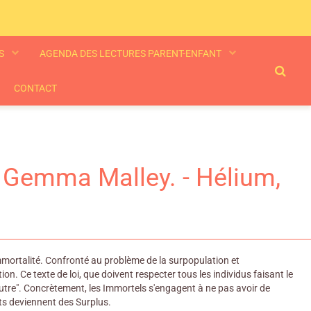
ES
AGENDA DES LECTURES PARENT-ENFANT
CONTACT
 / Gemma Malley. - Hélium,
immortalité. Confronté au problème de la surpopulation et
. Ce texte de loi, que doivent respecter tous les individus faisant le
e autre". Concrètement, les Immortels s'engagent à ne pas avoir de
ts deviennent des Surplus.