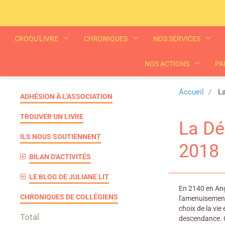
CROQU'LIVRE
CHRONIQUES
NOS SERVICES
NOS ACTIONS
PA
Accueil
La
ADHÉSION À L'ASSOCIATION
TROUVER UN LIVRE
La Dé
ILS NOUS SOUTIENNENT
2018
BILAN D'ACTIVITÉS
LE BLOG DE JULIANE LIT
En 2140 en Ang
CHRONIQUES DE COLLÉGIENS
l'amenuisement 
choix de la vie
Total
descendance. C