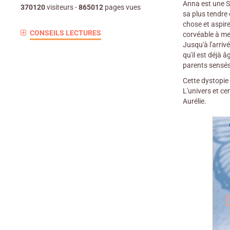
Anna est une Su
370120
visiteurs -
865012
pages vues
sa plus tendre
chose et aspire
CONSEILS LECTURES
corvéable à mer
Jusqu'à l'arriv
qu'il est déjà 
parents sensés 
Cette dystopie 
L'univers et ce
Aurélie.