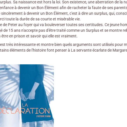
rplus. Sa naissance est hors la loi. Son existence, une aberration de la 
 enfance à devenir un Bon Élément afin de racheter la faute de ses parent
 sincèrement à devenir un Bon Élément, c'est à dire un surplus, qui, consci
ci toute la durée de sa courte et misérable vie.
ée de Peter au foyer qui va bouleverser toutes ses certitudes. Ce jeune h
âgé de 15 ans n'accepte pas d'être traité comme un Surplus et se montre reb
être en prison et savoir qui elle est vraiment.
est très intéressante et montre bien quels arguments sont utilisés pour ma
rtains éléments de l'histoire font penser à La servante écarlate de Marga