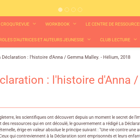
CROQU'REVUE
WORKBOOK
LE CENTRE DE RESSOURC
ROLES D'AUTRICES ET AUTEURS JEUNESSE
CLUB LECTURE
 Déclaration : l'histoire d'Anna / Gemma Malley. - Hélium, 2018
claration : l'histoire d'Anna
leterre, les scientifiques ont découvert depuis un moment le secret de l'
des ressources qui en ont découlé, le gouvernement a rédigé La Déclaration
 éternelle, érige en valeur absolue le principe suivant : "Une vie contre un
eux qui contreviennent à la Déclaration sont emprisonnés et leurs enfan