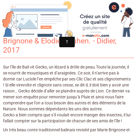
Croqu'livre
La complainte de Gecko / Marie
Brignone & Elodie Nouhen. - Didier,
2017
Sur l’île de Bali vit Gecko, un lézard à drôle de peau.Toute la journée, il
se nourrit de moustiques et d’araignées. Ce soir, il n’arrive pas à
dormir car Luciole l’en empêche par ses Clic Clac et ses clignotements
! Si elle virevolte et clignote sans cesse, se dit-il, il doit bien y avoir une
raison… Gecko décide d’aller se plaindre auprès de Lion. Ce dernier va
mener son enquête pour remonter jusqu’à Pluie et ainsi nous faire
comprendre que l’on a tous besoin des autres et des éléments de la
Nature. Nous sommes dépendants les uns des autres.
Gecko a bien compris que s’il voulait encore manger des insectes, il lui
fallait compter sur la participation de chacun de ses amis de l’île !
Un très beau conte traditionnel balinais revisité par Marie Brignone et