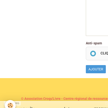
Anti-spam
CLI
AJOUTER
© Association Croqu'Livre - Centre régional de ressource
C
SPONSORS