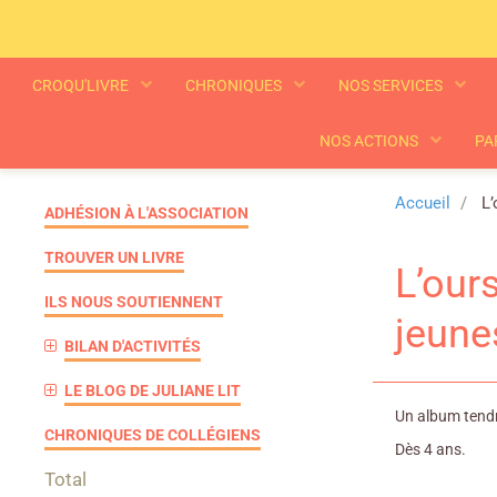
CROQU'LIVRE
CHRONIQUES
NOS SERVICES
NOS ACTIONS
PA
Accueil
L’
ADHÉSION À L'ASSOCIATION
TROUVER UN LIVRE
L’our
ILS NOUS SOUTIENNENT
jeune
BILAN D'ACTIVITÉS
LE BLOG DE JULIANE LIT
Un album tendr
CHRONIQUES DE COLLÉGIENS
Dès 4 ans.
Total