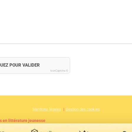
QUEZ POUR VALIDER
IconCaptcha ©
Mentions légales
Gestion des cookies
s en littérature jeunesse
réer un site internet avec e-monsite
Signaler un contenu illicite sur ce s