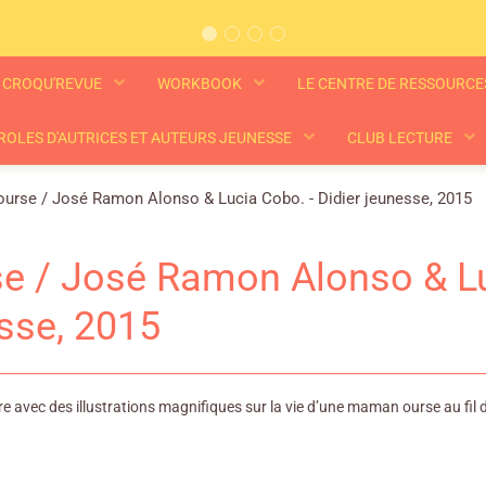
CROQU'REVUE
WORKBOOK
LE CENTRE DE RESSOURC
ROLES D'AUTRICES ET AUTEURS JEUNESSE
CLUB LECTURE
ourse / José Ramon Alonso & Lucia Cobo. - Didier jeunesse, 2015
se / José Ramon Alonso & Lu
sse, 2015
e avec des illustrations magnifiques sur la vie d’une maman ourse au fil 