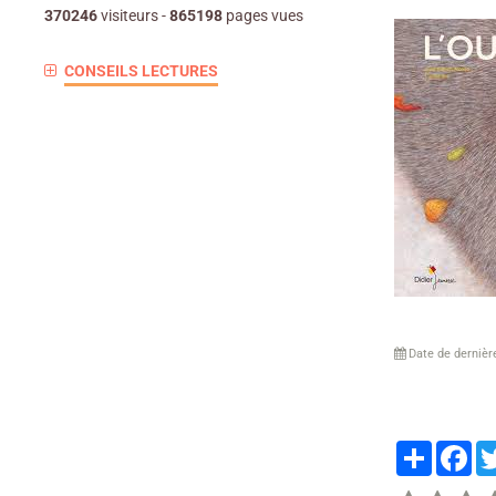
370246
visiteurs -
865198
pages vues
CONSEILS LECTURES
Date de dernièr
Partager
Fa