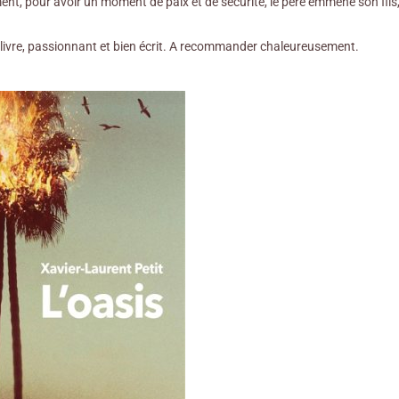
ent, pour avoir un moment de paix et de sécurité, le père emmène son fils, 
ivre, passionnant et bien écrit. A recommander chaleureusement.