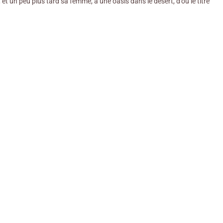
et un peu plus tard sa femme, à une oasis dans le désert, d’où le titre