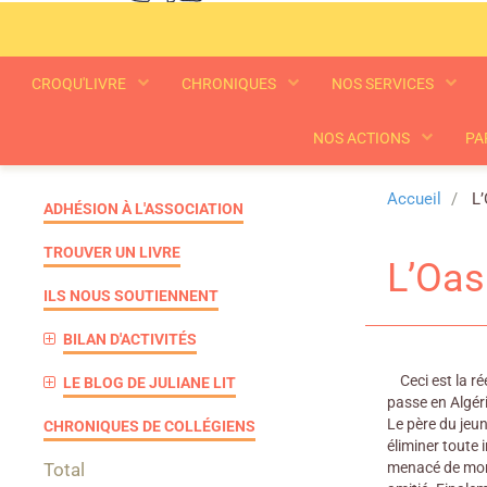
CROQU'LIVRE
CHRONIQUES
NOS SERVICES
NOS ACTIONS
PA
Accueil
L’
ADHÉSION À L'ASSOCIATION
TROUVER UN LIVRE
L’Oasi
ILS NOUS SOUTIENNENT
BILAN D'ACTIVITÉS
Ceci est la réé
LE BLOG DE JULIANE LIT
passe en Algér
Le père du jeun
CHRONIQUES DE COLLÉGIENS
éliminer toute 
Total
menacé de mort,