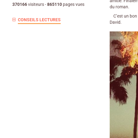
amitié. Finalem
370166
visiteurs -
865110
pages vues
du roman.
C’est un bon l
CONSEILS LECTURES
David.