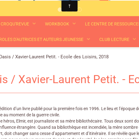
CROQU'REVUE
WORKBOOK
LE CENTRE DE RESSOURC
ROLES D'AUTRICES ET AUTEURS JEUNESSE
CLUB LECTURE
Oasis / Xavier-Laurent Petit. - Ecole des Loisirs, 2018
s / Xavier-Laurent Petit. - E
dition d’un livre publié pour la première fois en 1996. Le lieu et l’époqu
ie au moment de la guerre civile.
e héros, Elmir, est journaliste et sa mère bibliothécaire. Tous deux sont do
influence étrangère. Quand sa bibliothèque est incendiée, la mère sombre 
 doit changer sans cesse d’appartement et d’itinéraire. Il se révèle que le f