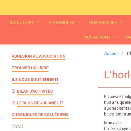
CROQU'LIVRE
CHRONIQUES
NOS SERVICES
NOS ACTIONS
PA
Accueil
L’
ADHÉSION À L'ASSOCIATION
TROUVER UN LIVRE
L’hor
ILS NOUS SOUTIENNENT
BILAN D'ACTIVITÉS
En cavale malgr
huit ans qu'ell
LE BLOG DE JULIANE LIT
aux habitants a
blues, anti-tr
CHRONIQUES DE COLLÉGIENS
Mon avis :
Total
L’idée est sym