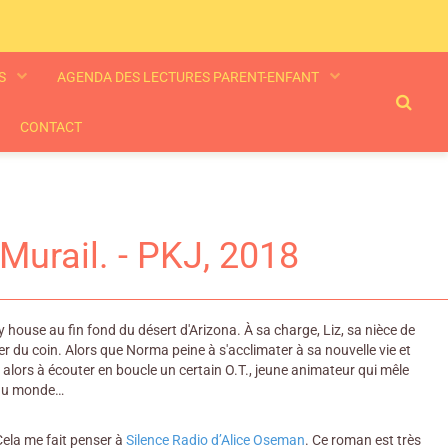
ES
AGENDA DES LECTURES PARENT-ENFANT
CONTACT
 Murail. - PKJ, 2018
house au fin fond du désert d'Arizona. À sa charge, Liz, sa nièce de
ner du coin. Alors que Norma peine à s'acclimater à sa nouvelle vie et
t alors à écouter en boucle un certain O.T., jeune animateur qui mêle
n du monde…
Cela me fait penser à
Silence Radio d’Alice Oseman
. Ce roman est très