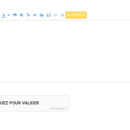
APERÇU
QUEZ POUR VALIDER
IconCaptcha ©