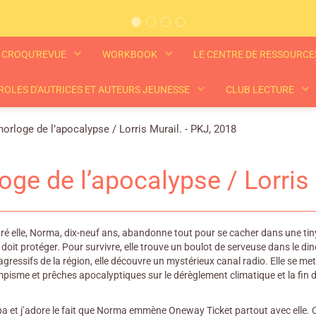
CROQU'REVUE
WORKBOOK
LE CENTRE DE RESSOURC
ROLES D'AUTRICES ET AUTEURS JEUNESSE
CLUB LECTURE
horloge de l’apocalypse / Lorris Murail. - PKJ, 2018
loge de l’apocalypse / Lorris
é elle, Norma, dix-neuf ans, abandonne tout pour se cacher dans une tiny 
e doit protéger. Pour survivre, elle trouve un boulot de serveuse dans le di
gressifs de la région, elle découvre un mystérieux canal radio. Elle se me
umpisme et prêches apocalyptiques sur le dérèglement climatique et la fi
pa et j’adore le fait que Norma emmène Oneway Ticket partout avec elle. 