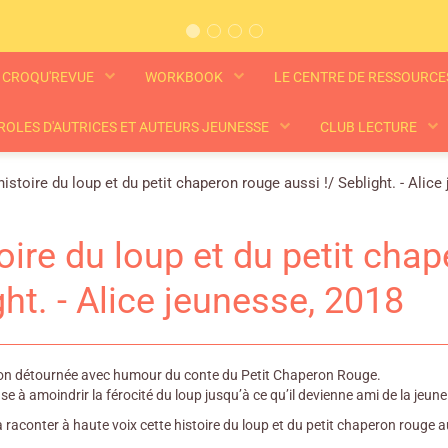
CROQU'REVUE
WORKBOOK
LE CENTRE DE RESSOURC
ROLES D'AUTRICES ET AUTEURS JEUNESSE
CLUB LECTURE
histoire du loup et du petit chaperon rouge aussi !/ Seblight. - Alice
toire du loup et du petit cha
ght. - Alice jeunesse, 2018
ion détournée avec humour du conte du Petit Chaperon Rouge.
e à amoindrir la férocité du loup jusqu’à ce qu’il devienne ami de la jeune
aconter à haute voix cette histoire du loup et du petit chaperon rouge au