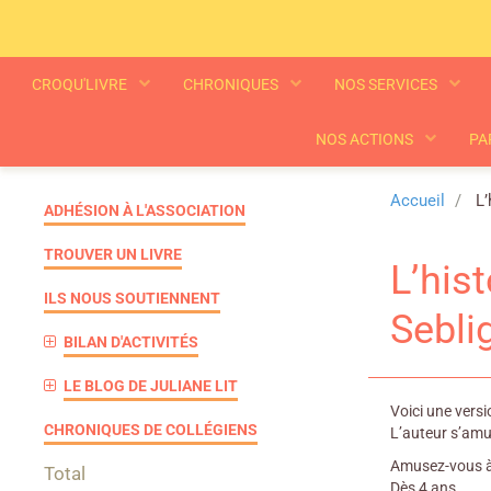
CROQU'LIVRE
CHRONIQUES
NOS SERVICES
NOS ACTIONS
PA
Accueil
L’
ADHÉSION À L'ASSOCIATION
TROUVER UN LIVRE
L’his
ILS NOUS SOUTIENNENT
Sebli
BILAN D'ACTIVITÉS
LE BLOG DE JULIANE LIT
Voici une vers
CHRONIQUES DE COLLÉGIENS
L’auteur s’amus
Amusez-vous à r
Total
Dès 4 ans.