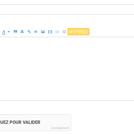
APERÇU
QUEZ POUR VALIDER
IconCaptcha ©