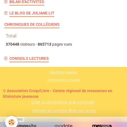
BILAN D'ACTIVITÉS
LE BLOG DE JULIANE LIT
CHRONIQUES DE COLLÉGIENS
Total
370448
visiteurs -
865713
pages vues
CONSEILS LECTURES
Mentions légales
Gestion des cookies
© Association Croqu'Livre - Centre régional de ressources en
littérature jeunesse
Créer un site internet avec e-monsite
Signaler un contenu illicite sur ce site
SPONSORS