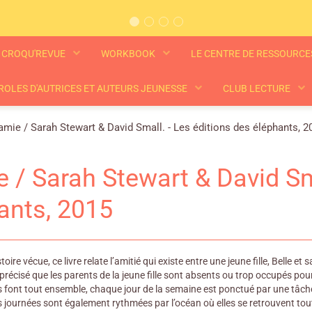
CROQU'REVUE
WORKBOOK
LE CENTRE DE RESSOURC
ROLES D'AUTRICES ET AUTEURS JEUNESSE
CLUB LECTURE
amie / Sarah Stewart & David Small. - Les éditions des éléphants, 2
e / Sarah Stewart & David Sm
ants, 2015
oire vécue, ce livre relate l’amitié qui existe entre une jeune fille, Belle et 
e précisé que les parents de la jeune fille sont absents ou trop occupés pour
 font tout ensemble, chaque jour de la semaine est ponctué par une tâche 
s journées sont également rythmées par l’océan où elles se retrouvent to