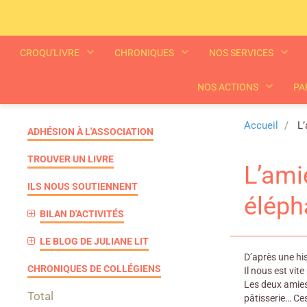
CROQU'LIVRE
CHRONIQUES
NOS SERVICES
NOS ACTIONS
PA
Accueil
L’
ADHÉSION À L'ASSOCIATION
TROUVER UN LIVRE
L’ami
ILS NOUS SOUTIENNENT
éléph
BILAN D'ACTIVITÉS
LE BLOG DE JULIANE LIT
D’après une hist
CHRONIQUES DE COLLÉGIENS
Il nous est vit
Les deux amies
Total
pâtisserie… Ce