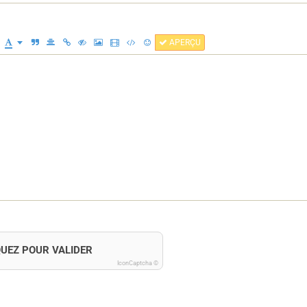
APERÇU
QUEZ POUR VALIDER
IconCaptcha ©