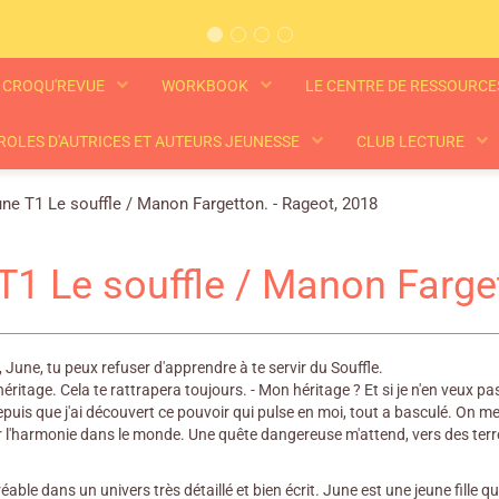
CROQU'REVUE
WORKBOOK
LE CENTRE DE RESSOURC
ROLES D'AUTRICES ET AUTEURS JEUNESSE
CLUB LECTURE
ne T1 Le souffle / Manon Fargetton. - Rageot, 2018
T1 Le souffle / Manon Farge
r, June, tu peux refuser d'apprendre à te servir du Souffle.
héritage. Cela te rattrapera toujours. - Mon héritage ? Et si je n'en veux pa
puis que j'ai découvert ce pouvoir qui pulse en moi, tout a basculé. On me di
r l'harmonie dans le monde. Une quête dangereuse m'attend, vers des terre
éable dans un univers très détaillé et bien écrit. June est une jeune fille 