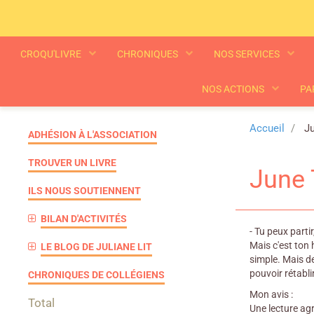
CROQU'LIVRE
CHRONIQUES
NOS SERVICES
NOS ACTIONS
PA
Accueil
Ju
ADHÉSION À L'ASSOCIATION
TROUVER UN LIVRE
June 
ILS NOUS SOUTIENNENT
BILAN D'ACTIVITÉS
- Tu peux parti
Mais c'est ton 
LE BLOG DE JULIANE LIT
simple. Mais de
pouvoir rétabli
CHRONIQUES DE COLLÉGIENS
Mon avis :
Total
Une lecture agr