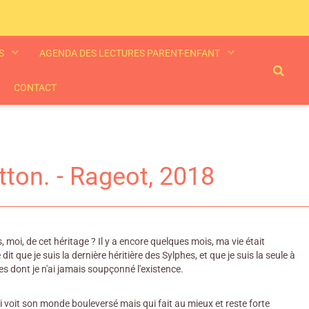
ES
AGENDA DES LECTURES PARENT-ENFANT
CONTACT
tton. - Rageot, 2018
s, moi, de cet héritage ? Il y a encore quelques mois, ma vie était
t que je suis la dernière héritière des Sylphes, et que je suis la seule à
s dont je n'ai jamais soupçonné l'existence.
qui voit son monde bouleversé mais qui fait au mieux et reste forte