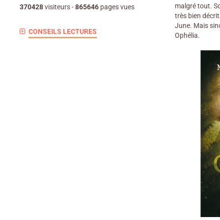
malgré tout. So
370428
visiteurs -
865646
pages vues
très bien décri
June. Mais sin
CONSEILS LECTURES
Ophélia.