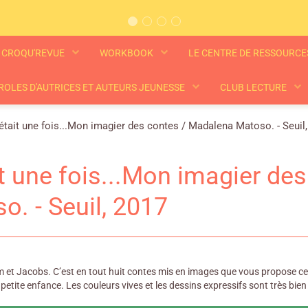
CROQU'REVUE
WORKBOOK
LE CENTRE DE RESSOURC
ROLES D'AUTRICES ET AUTEURS JEUNESSE
CLUB LECTURE
 était une fois...Mon imagier des contes / Madalena Matoso. - Seuil
ait une fois...Mon imagier d
o. - Seuil, 2017
 et Jacobs. C’est en tout huit contes mis en images que vous propose cet 
 petite enfance. Les couleurs vives et les dessins expressifs sont très b