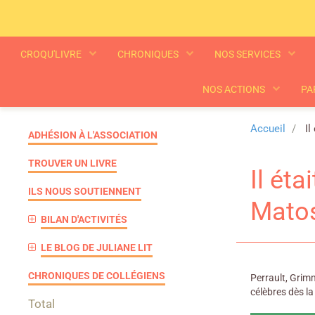
CROQU'LIVRE
CHRONIQUES
NOS SERVICES
NOS ACTIONS
PA
Accueil
Il
ADHÉSION À L'ASSOCIATION
TROUVER UN LIVRE
Il ét
ILS NOUS SOUTIENNENT
Matos
BILAN D'ACTIVITÉS
LE BLOG DE JULIANE LIT
CHRONIQUES DE COLLÉGIENS
Perrault, Grimm
célèbres dès la
Total