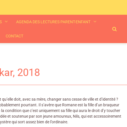
ES
AGENDA DES LECTURES PARENT-ENFANT
CONTACT
skar, 2018
u’elle doit, avec sa mère, changer sans cesse de ville et d’identité ?
robablement pourtant. Il s’avère que Romane est la fille d’un braqueur
 condition que c’est uniquement sa fille qui aura le droit d’y toucher
aidée et soutenue par son jeune amoureux, Nils, qui est accessoirement
ystère qui sort assez bien de l’ordinaire.