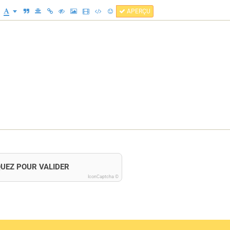
APERÇU
QUEZ POUR VALIDER
IconCaptcha ©