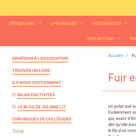
CROQU'LIVRE
CHRONIQUES
NOS SERVICES
NOS ACTIONS
PA
Accueil
Fu
ADHÉSION À L'ASSOCIATION
TROUVER UN LIVRE
Fuir 
ILS NOUS SOUTIENNENT
BILAN D'ACTIVITÉS
Un polar axé su
LE BLOG DE JULIANE LIT
Evidemment on t
qui, avant d’êt
CHRONIQUES DE COLLÉGIENS
dès qu’elle aur
Total
le fils d’un co