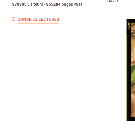
David.
370305
visiteurs -
865284
pages vues
CONSEILS LECTURES