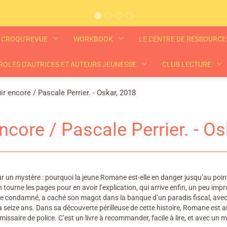
CROQU'REVUE
WORKBOOK
LE CENTRE DE RESSOURC
ROLES D'AUTRICES ET AUTEURS JEUNESSE
CLUB LECTURE
ir encore / Pascale Perrier. - Oskar, 2018
encore / Pascale Perrier. - O
r un mystère : pourquoi la jeune Romane est-elle en danger jusqu’au point q
ourne les pages pour en avoir l’explication, qui arrive enfin, un peu imp
re condamné, a caché son magot dans la banque d’un paradis fiscal, avec la
a seize ans. Dans sa découverte périlleuse de cette histoire, Romane est 
mmissaire de police. C’est un livre à recommander, facile à lire, et avec un m