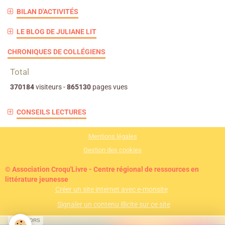
BILAN D'ACTIVITÉS
LE BLOG DE JULIANE LIT
CHRONIQUES DE COLLÉGIENS
Total
370184
visiteurs -
865130
pages vues
CONSEILS LECTURES
Mentions légales
Gestion des cookies
© Association Croqu'Livre - Centre régional de ressources en
littérature jeunesse
Créer un site internet avec e-monsite
Signaler un contenu illicite sur ce site
SPONSORS