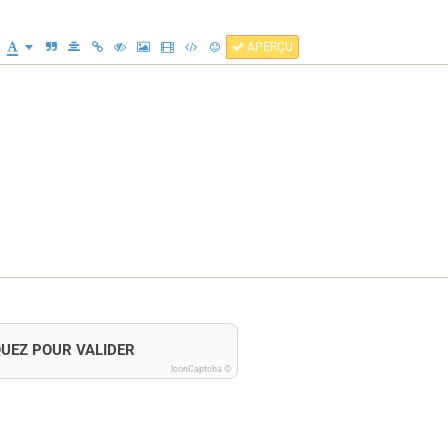
APERÇU
QUEZ POUR VALIDER
IconCaptcha ©