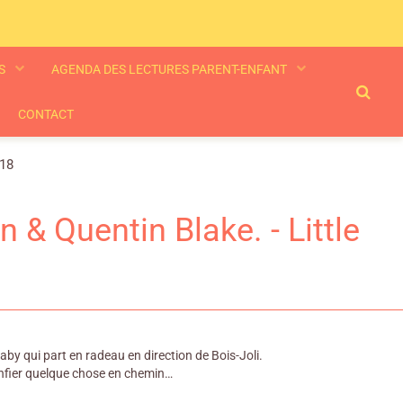
ES
AGENDA DES LECTURES PARENT-ENFANT
CONTACT
018
n & Quentin Blake. - Little
naby qui part en radeau en direction de Bois-Joli.
confier quelque chose en chemin…