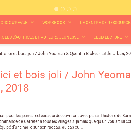
CROQU'REVUE
WORKBOOK
LE CENTRE DE RESSOURC
ROLES D'AUTRICES ET AUTEURS JEUNESSE
CLUB LECTURE
tre ici et bois joli / John Yeoman & Quentin Blake. - Little Urban, 2
ici et bois joli / John Yeoma
, 2018
n pour les jeunes lecteurs qui découvriront avec plaisir l’histoire de Bar
ommande de s’arrêter à tous les villages si jamais quelqu’un voulait lui 
équipé d’une malle sur son radeau, au cas où...