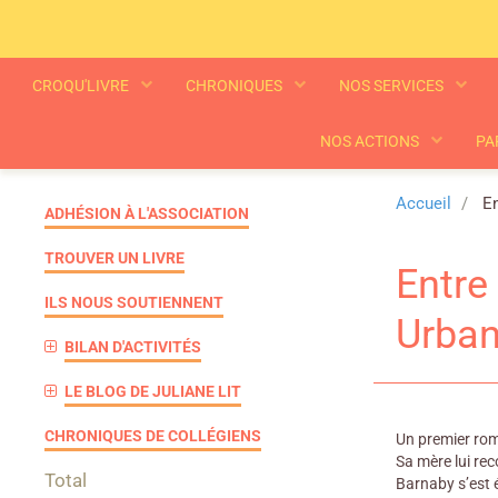
CROQU'LIVRE
CHRONIQUES
NOS SERVICES
NOS ACTIONS
PA
Accueil
En
ADHÉSION À L'ASSOCIATION
TROUVER UN LIVRE
Entre 
ILS NOUS SOUTIENNENT
Urban
BILAN D'ACTIVITÉS
LE BLOG DE JULIANE LIT
CHRONIQUES DE COLLÉGIENS
Un premier roma
Sa mère lui rec
Total
Barnaby s’est 