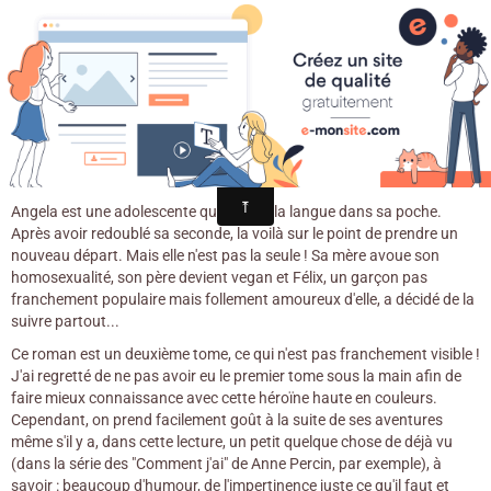
Croqu'livre
Encore plus de bonheur / Rachel
Corenblit. - Rouergue, 2017
Angela est une adolescente qui n'a pas la langue dans sa poche.
Après avoir redoublé sa seconde, la voilà sur le point de prendre un
nouveau départ. Mais elle n'est pas la seule ! Sa mère avoue son
homosexualité, son père devient vegan et Félix, un garçon pas
franchement populaire mais follement amoureux d'elle, a décidé de la
suivre partout...
Ce roman est un deuxième tome, ce qui n'est pas franchement visible !
J'ai regretté de ne pas avoir eu le premier tome sous la main afin de
faire mieux connaissance avec cette héroïne haute en couleurs.
Cependant, on prend facilement goût à la suite de ses aventures
même s'il y a, dans cette lecture, un petit quelque chose de déjà vu
(dans la série des "Comment j'ai" de Anne Percin, par exemple), à
savoir : beaucoup d'humour, de l'impertinence juste ce qu'il faut et