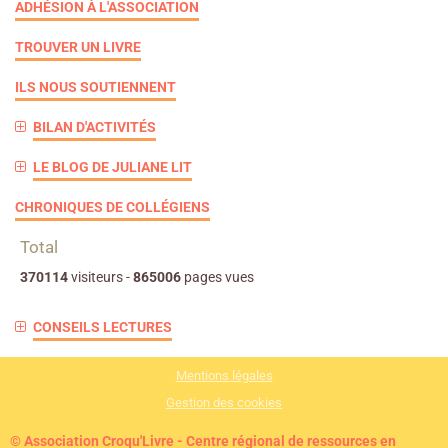
ADHÉSION À L'ASSOCIATION
TROUVER UN LIVRE
ILS NOUS SOUTIENNENT
BILAN D'ACTIVITÉS
LE BLOG DE JULIANE LIT
CHRONIQUES DE COLLÉGIENS
Total
370114
visiteurs -
865006
pages vues
CONSEILS LECTURES
Mentions légales
Gestion des cookies
© Association Croqu'Livre - Centre régional de ressources en