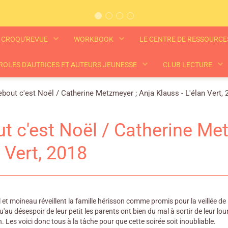
CROQU'REVUE
WORKBOOK
LE CENTRE DE RESSOURC
ROLES D'AUTRICES ET AUTEURS JEUNESSE
CLUB LECTURE
bout c'est Noël / Catherine Metzmeyer ; Anja Klauss - L'élan Vert, 
t c'est Noël / Catherine Met
n Vert, 2018
l et moineau réveillent la famille hérisson comme promis pour la veillée d
 qu'au désespoir de leur petit les parents ont bien du mal à sortir de leur 
 Les voici donc tous à la tâche pour que cette soirée soit inoubliable.