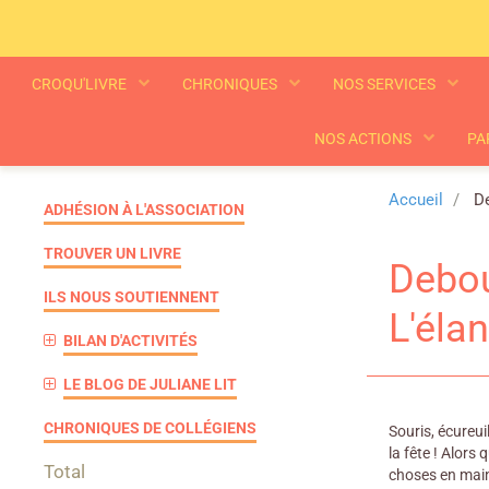
CROQU'LIVRE
CHRONIQUES
NOS SERVICES
NOS ACTIONS
PA
Accueil
De
ADHÉSION À L'ASSOCIATION
TROUVER UN LIVRE
Debou
ILS NOUS SOUTIENNENT
L'éla
BILAN D'ACTIVITÉS
LE BLOG DE JULIANE LIT
CHRONIQUES DE COLLÉGIENS
Souris, écureui
la fête ! Alors
Total
choses en main.