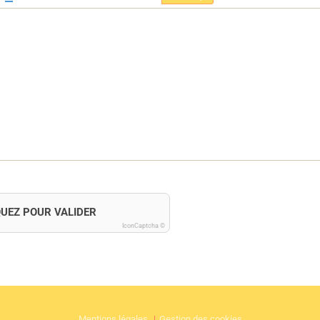
QUEZ POUR VALIDER
IconCaptcha ©
Mentions légales
Gestion des cookies