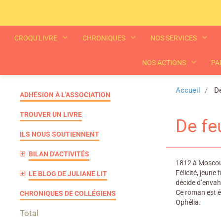
CROQU'LIVRE
CHRONIQUES
NOS SERVICES
NOS ACTIONS
PA
Accueil
De
ADHÉSION À L'ASSOCIATION
TROUVER UN LIVRE
De fe
ILS NOUS SOUTIENNENT
BILAN D'ACTIVITÉS
1812 à Mosco
Félicité, jeune
LE BLOG DE JULIANE LIT
décide d’envahi
Ce roman est écr
CHRONIQUES DE COLLÉGIENS
Ophélia.
Total