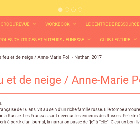
CROQU'REVUE
WORKBOOK
LE CENTRE DE RESSOURC
ROLES D'AUTRICES ET AUTEURS JEUNESSE
CLUB LECTURE
 feu et de neige / Anne-Marie Pol. - Nathan, 2017
u et de neige / Anne-Marie P
u.
 française de 16 ans, vit au sein d’un riche famille russe. Elle tombe amour
r la Russie. Les Français sont devenus les ennemis des Russes. Félicité n’a 
it à partir d’un journal, la narration passe de “je” à “elle”. C’est un bon livr