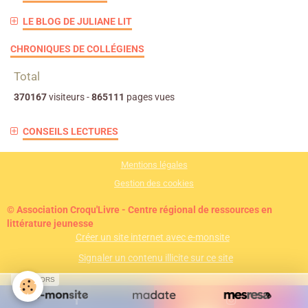
LE BLOG DE JULIANE LIT
CHRONIQUES DE COLLÉGIENS
Total
370167
visiteurs -
865111
pages vues
CONSEILS LECTURES
Mentions légales
Gestion des cookies
© Association Croqu'Livre - Centre régional de ressources en
littérature jeunesse
Créer un site internet avec e-monsite
Signaler un contenu illicite sur ce site
SPONSORS