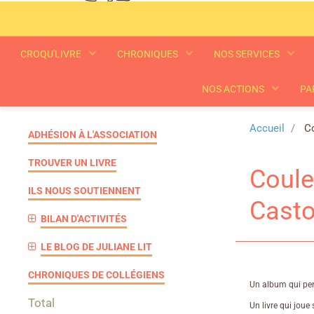
CROQU'LIVRE
CHRONIQUES
NOS SERVICES
NOS ACTIONS
PA
Accueil
Co
ADHÉSION À L'ASSOCIATION
TROUVER UN LIVRE
Coule
ILS NOUS SOUTIENNENT
Casto
BILAN D'ACTIVITÉS
LE BLOG DE JULIANE LIT
CHRONIQUES DE COLLÉGIENS
Un album qui perm
Total
Un livre qui joue