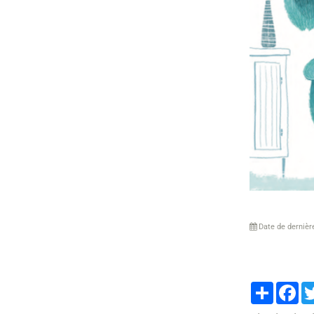
Date de dernièr
Partager
Fa