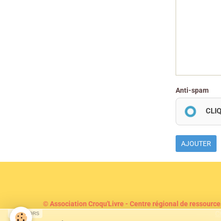
Anti-spam
CLI
AJOUTER
© Association Croqu'Livre - Centre régional de ressource
C
SPONSORS