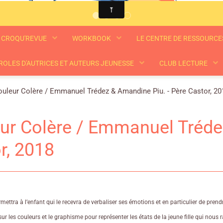
CROQU'REVUE
WORKBOOK
LE CENTRE DE RESSOURC
ROLES D'AUTRICES ET AUTEURS JEUNESSE
CLUB LECTURE
uleur Colère / Emmanuel Trédez & Amandine Piu. - Père Castor, 20
ur Colère / Emmanuel Tréde
r, 2018
ettra à l’enfant qui le recevra de verbaliser ses émotions et en particulier de prendr
 sur les couleurs et le graphisme pour représenter les états de la jeune fille qui no