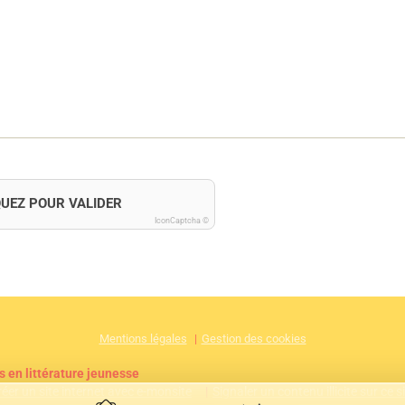
QUEZ POUR VALIDER
IconCaptcha ©
Mentions légales
Gestion des cookies
s en littérature jeunesse
réer un site internet avec e-monsite
Signaler un contenu illicite sur ce s