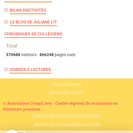
BILAN D'ACTIVITÉS
LE BLOG DE JULIANE LIT
CHRONIQUES DE COLLÉGIENS
Total
370688
visiteurs -
866248
pages vues
CONSEILS LECTURES
Mentions légales
Gestion des cookies
© Association Croqu'Livre - Centre régional de ressources en
littérature jeunesse
Créer un site internet avec e-monsite
Signaler un contenu illicite sur ce site